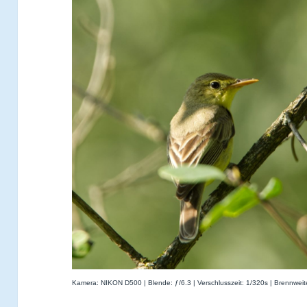
Kamera: NIKON D500 | Blende: ƒ/6.3 | Verschlusszeit: 1/320s | Brennwei