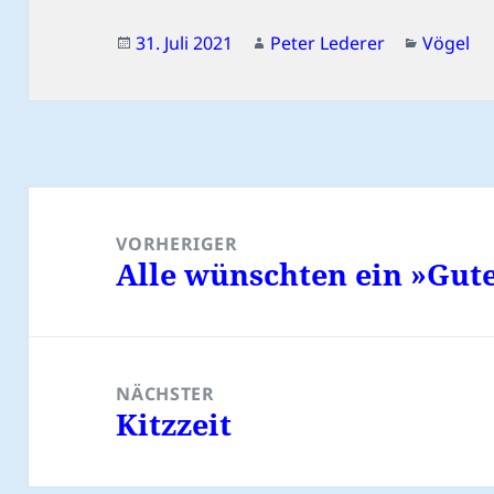
Veröffentlicht
Autor
Kategor
31. Juli 2021
Peter Lederer
Vögel
am
Beitragsnavigation
VORHERIGER
Alle wünschten ein »Gu
Vorheriger
Beitrag:
NÄCHSTER
Kitzzeit
Nächster
Beitrag: