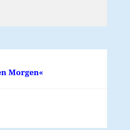
ien
ten Morgen«