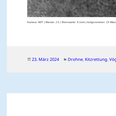
Kamera: M3T | Blende: ƒ/1 | Brennweite: 9.1mm | Aufgenommen: 23 März
Veröffentlicht
Kategorien
23. März 2024
Drohne
,
Kitzrettung
,
Vö
am