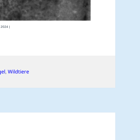
 2024 |
gel
,
Wildtiere