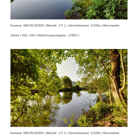
Kamera: NIKON D5300 | Blende: ƒ/7.1 | Verschlusszeit: 1/160s | Brennweite:
10mm | ISO: 100 | Belichtungsvorgabe: -2/3EV |
Kamera: NIKON D5300 | Blende: ƒ/7.1 | Verschlusszeit: 1/100s | Brennweite: