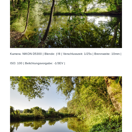
Kamera: NIKON D5300 | Blende: ƒ/8 | Verschlusszeit: 1/25s | Brennweite: 10mm |
ISO: 100 | Belichtungsvorgabe: -1/3EV |