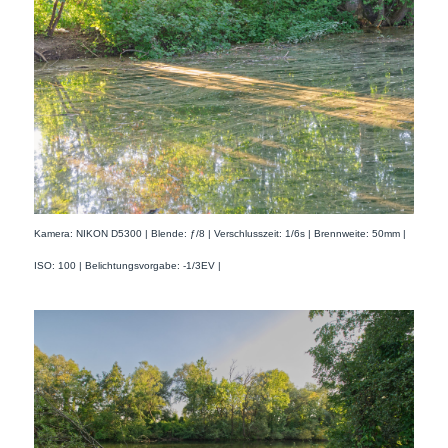
Kamera: NIKON D5300 | Blende: ƒ/8 | Verschlusszeit: 1/6s | Brennweite: 50mm |
ISO: 100 | Belichtungsvorgabe: -1/3EV |