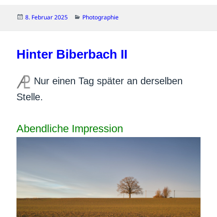
Veröffentlicht
Kategorien
8. Februar 2025
Photographie
am
Hinter Biberbach II
Nur einen Tag später an derselben
Stelle.
Abendliche Impression