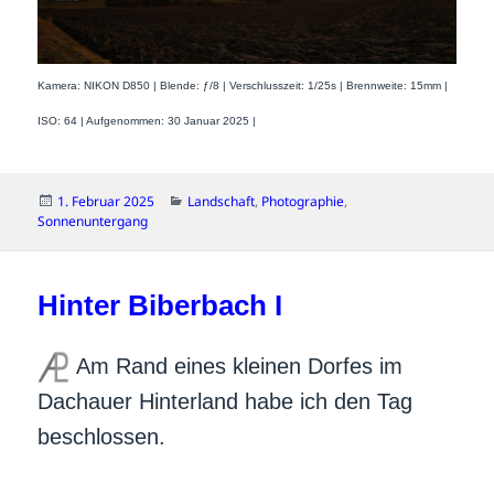
Kamera: NIKON D850 | Blende: ƒ/8 | Verschlusszeit: 1/25s | Brennweite: 15mm |
ISO: 64 | Aufgenommen: 30 Januar 2025 |
Veröffentlicht
Kategorien
1. Februar 2025
Landschaft
,
Photographie
,
am
Sonnenuntergang
Hinter Biberbach I
Am Rand eines kleinen Dorfes im
Dachauer Hinterland habe ich den Tag
beschlossen.