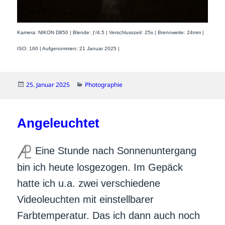
Kamera: NIKON D850 | Blende: ƒ/4.5 | Verschlusszeit: 25s | Brennweite: 24mm |
ISO: 160 | Aufgenommen: 21 Januar 2025 |
Veröffentlicht
Kategorien
25. Januar 2025
Photographie
am
Angeleuchtet
Eine Stunde nach Sonnenuntergang
bin ich heute losgezogen. Im Gepäck
hatte ich u.a. zwei verschiedene
Videoleuchten mit einstellbarer
Farbtemperatur. Das ich dann auch noch