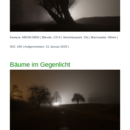
Kamera: NIKON D850 | Blende: ƒ/5.6 | Verschlusszeit: 15s | Brennweite: 48mm |
ISO: 160 | Aufgenommen: 21 Januar 2025 |
Bäume im Gegenlicht