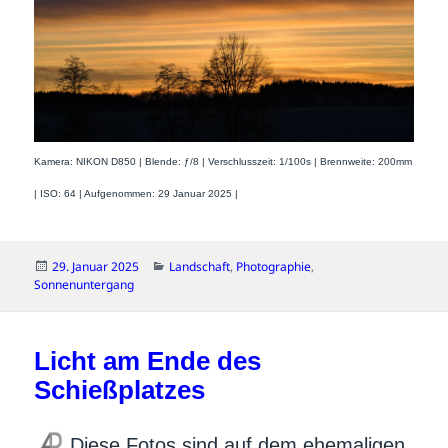
Kamera: NIKON D850 | Blende: ƒ/8 | Verschlusszeit: 1/100s | Brennweite: 200mm
| ISO: 64 | Aufgenommen: 29 Januar 2025 |
Veröffentlicht
Kategorien
29. Januar 2025
Landschaft
,
Photographie
,
am
Sonnenuntergang
Licht am Ende des
Schießplatzes
Diese Fotos sind auf dem ehemaligen