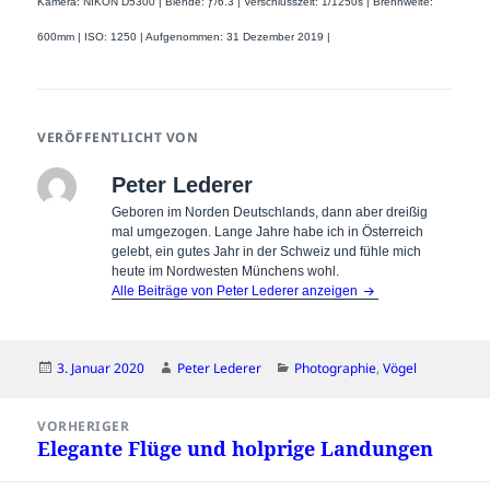
Kamera: NIKON D5300 | Blende: ƒ/6.3 | Verschlusszeit: 1/1250s | Brennweite:
600mm | ISO: 1250 | Aufgenommen: 31 Dezember 2019 |
VERÖFFENTLICHT VON
Peter Lederer
Geboren im Norden Deutschlands, dann aber dreißig
mal umgezogen. Lange Jahre habe ich in Österreich
gelebt, ein gutes Jahr in der Schweiz und fühle mich
heute im Nordwesten Münchens wohl.
Alle Beiträge von Peter Lederer anzeigen
Veröffentlicht
Autor
Kategorien
3. Januar 2020
Peter Lederer
Photographie
,
Vögel
am
Beitragsnavigation
VORHERIGER
Elegante Flüge und holprige Landungen
Vorheriger
Beitrag: