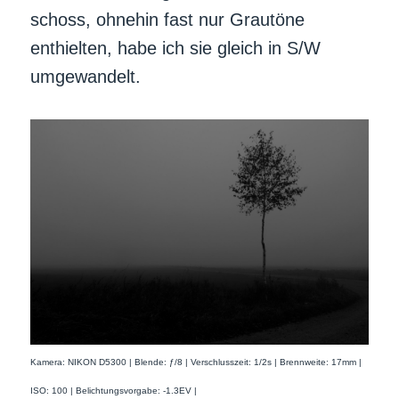
schoss, ohnehin fast nur Grautöne
enthielten, habe ich sie gleich in S/W
umgewandelt.
Kamera: NIKON D5300 | Blende: ƒ/8 | Verschlusszeit: 1/2s | Brennweite: 17mm |
ISO: 100 | Belichtungsvorgabe: -1.3EV |