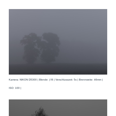
Kamera: NIKON D5300 | Blende: ƒ/8 | Verschlusszeit: 5s | Brennweite: 46mm |
ISO: 100 |