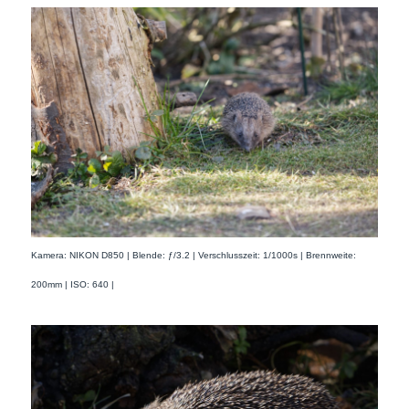
Kamera: NIKON D850 | Blende: ƒ/3.2 | Verschlusszeit: 1/1000s | Brennweite:
200mm | ISO: 640 |