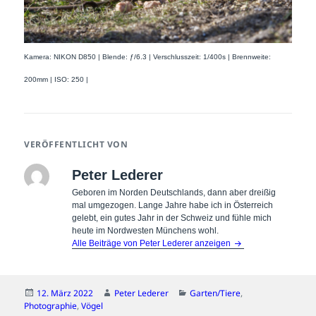
Kamera: NIKON D850 | Blende: ƒ/6.3 | Verschlusszeit: 1/400s | Brennweite:
200mm | ISO: 250 |
VERÖFFENTLICHT VON
Peter Lederer
Geboren im Norden Deutschlands, dann aber dreißig
mal umgezogen. Lange Jahre habe ich in Österreich
gelebt, ein gutes Jahr in der Schweiz und fühle mich
heute im Nordwesten Münchens wohl.
Alle Beiträge von Peter Lederer anzeigen
Veröffentlicht
Autor
Kategorien
12. März 2022
Peter Lederer
Garten/Tiere
,
am
Photographie
,
Vögel