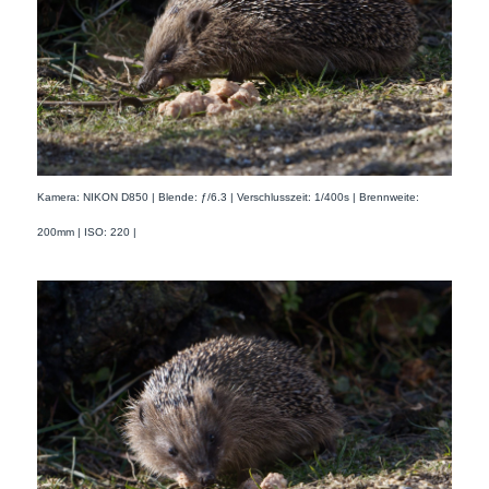
Kamera: NIKON D850 | Blende: ƒ/6.3 | Verschlusszeit: 1/400s | Brennweite:
200mm | ISO: 220 |