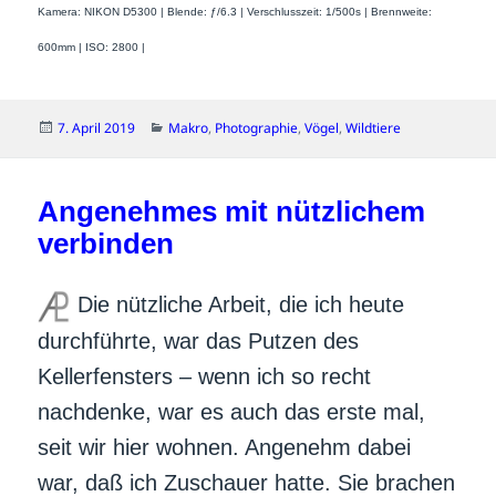
Kamera: NIKON D5300 | Blende: ƒ/6.3 | Verschlusszeit: 1/500s | Brennweite:
600mm | ISO: 2800 |
Veröffentlicht
Kategorien
7. April 2019
Makro
,
Photographie
,
Vögel
,
Wildtiere
am
Angenehmes mit nützlichem
verbinden
Die nützliche Arbeit, die ich heute
durchführte, war das Putzen des
Kellerfensters – wenn ich so recht
nachdenke, war es auch das erste mal,
seit wir hier wohnen. Angenehm dabei
war, daß ich Zuschauer hatte. Sie brachen