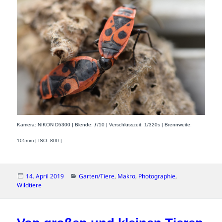
Kamera: NIKON D5300 | Blende: ƒ/10 | Verschlusszeit: 1/320s | Brennweite:
105mm | ISO: 800 |
Veröffentlicht
Kategorien
14. April 2019
Garten/Tiere
,
Makro
,
Photographie
,
am
Wildtiere