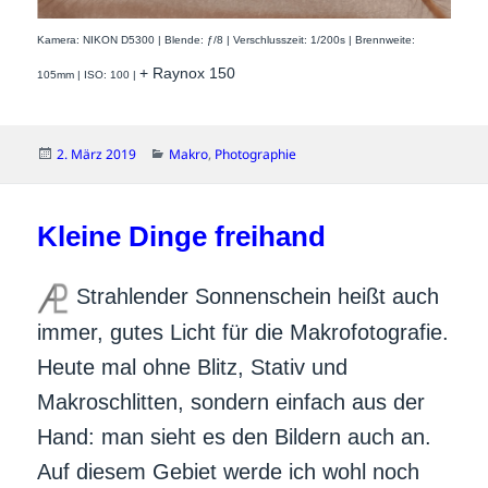
Kamera: NIKON D5300 | Blende: ƒ/8 | Verschlusszeit: 1/200s | Brennweite:
+ Raynox 150
105mm | ISO: 100 |
Veröffentlicht
Kategorien
2. März 2019
Makro
,
Photographie
am
Kleine Dinge freihand
Strahlender Sonnenschein heißt auch
immer, gutes Licht für die Makrofotografie.
Heute mal ohne Blitz, Stativ und
Makroschlitten, sondern einfach aus der
Hand: man sieht es den Bildern auch an.
Auf diesem Gebiet werde ich wohl noch