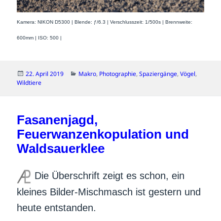
Kamera: NIKON D5300 | Blende: ƒ/6.3 | Verschlusszeit: 1/500s | Brennweite:
600mm | ISO: 500 |
Veröffentlicht
Kategorien
22. April 2019
Makro
,
Photographie
,
Spaziergänge
,
Vögel
,
am
Wildtiere
Fasanenjagd,
Feuerwanzenkopulation und
Waldsauerklee
Die Überschrift zeigt es schon, ein
kleines Bilder-Mischmasch ist gestern und
heute entstanden.